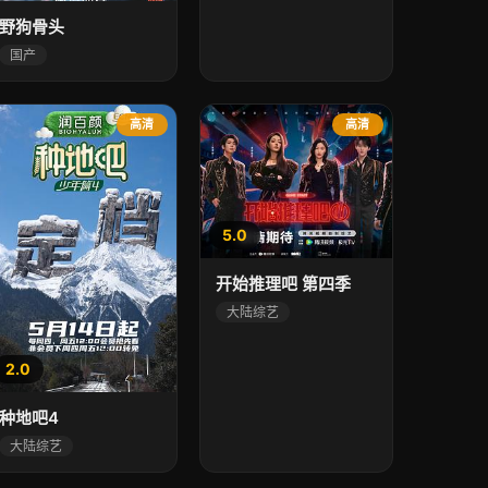
野狗骨头
国产
高清
高清
5.0
开始推理吧 第四季
大陆综艺
2.0
种地吧4
大陆综艺
8.0
8.0