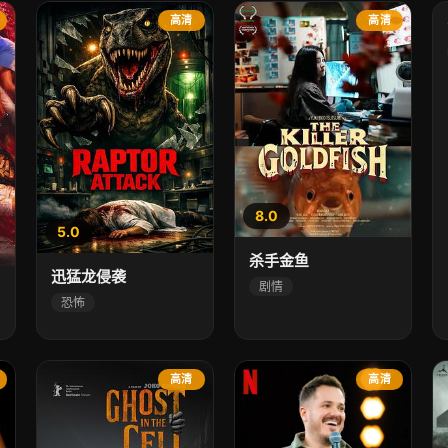
高清
高清
8.0
5.0
杀手金鱼
迅猛龙侵袭
剧情
恐怖
高清
高清