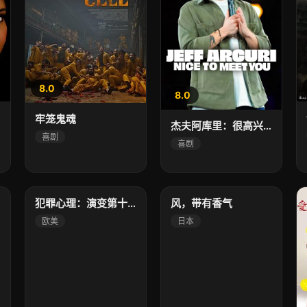
8.0
8.0
牢笼鬼魂
杰夫阿库里：很高兴见到你
喜剧
喜剧
6.0
3.0
高清
高清
犯罪心理：演变第十九季
风，带有香气
欧美
日本