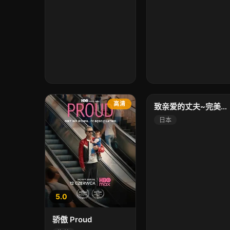
10.0
高清
高清
致亲爱的丈夫~完美妻子的谎言~
日本
5.0
骄傲 Proud