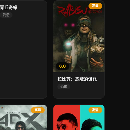
高清
高清
青丘奇缘
爱情
6.0
拉比苏：恶魔的诅咒
恐怖
高清
高清