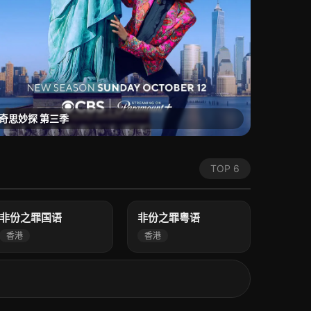
奇思妙探 第三季
TOP 6
7.0
8.0
高清
高清
非份之罪国语
非份之罪粤语
香港
香港
1.0