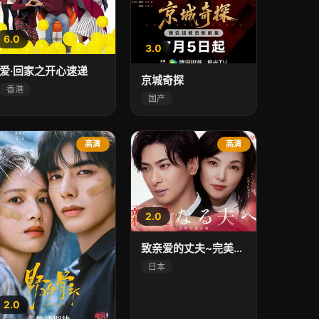
6.0
3.0
爱·回家之开心速递
京城奇探
香港
国产
高清
高清
2.0
致亲爱的丈夫~完美妻子的谎言~
日本
2.0