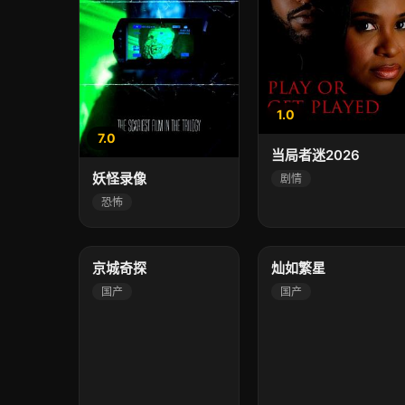
1.0
7.0
当局者迷2026
妖怪录像
剧情
恐怖
7.0
3.0
高清
高清
京城奇探
灿如繁星
国产
国产