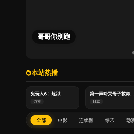
爱情怎么翻译？
本站热播
5.0
7.0
高清
高清
鬼玩人6：炼狱
第一声啼哭母子救命急救班
恐怖
日本
全部
电影
连续剧
综艺
动
8.0