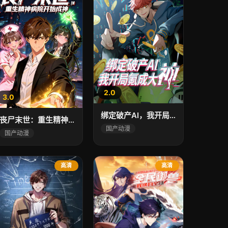
2.0
3.0
绑定破产AI，我开局氪成大神
丧尸末世：重生精神病院开始成神
国产动漫
国产动漫
高清
高清